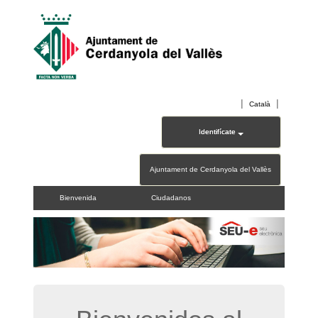
|
|
Català
Identifícate
Ajuntament de Cerdanyola del Vallès
Bienvenida
Ciudadanos
Previous
Next