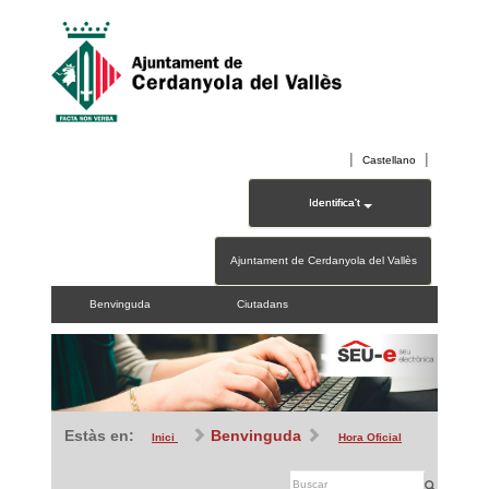
|
|
Castellano
Identifica't
Ajuntament de Cerdanyola del Vallès
Benvinguda
Ciutadans
Previous
Next
Estàs en:
Benvinguda
Inici
Hora Oficial