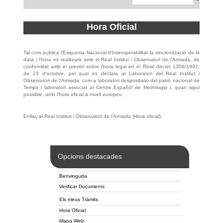
Hora Oficial
Tal com publica l'Esquema Nacional d'Interoperabilitat la sincronització de la
data i l'hora es realitzarà amb el Real Institut i Observatori de l'Armada, de
conformitat amb el previst sobre l'hora legal en el Reial decret 1308/1992,
de 23 d'octubre, pel qual es declara al Laboratori del Real Institut i
Observatori de l'Armada, com a laboratori despositario del patró nacional de
Temps i laboratori associat al Centre Español de Metrologia i, quan sigui
possible, amb l'hora oficial a nivell europeu.
Enllaç al Real Institut i Observatori de l'Armada (Hora oficial)
Opcions destacades
Benvinguda
Verificar Documents
Els meus Tràmits
Hora Oficial
Mapa Web