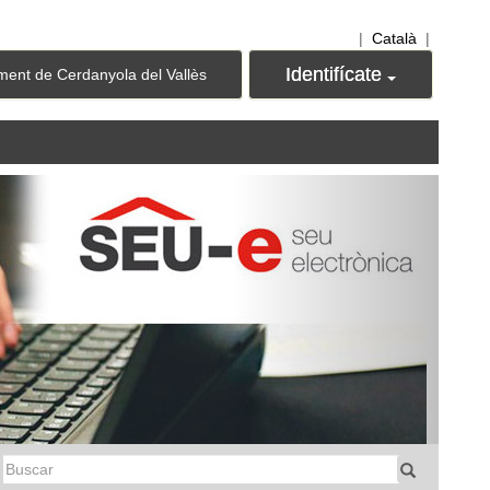
|
Català
|
Identifícate
ment de Cerdanyola del Vallès
Next