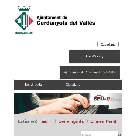
|
|
Castellano
Identifica't
Ajuntament de Cerdanyola del Vallès
Benvinguda
Ciutadans
Previous
Next
Estàs en:
Benvinguda
El meu Perfil
Inici