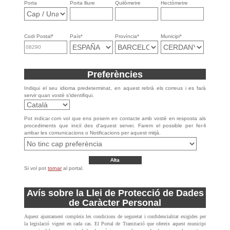
Porta
Porta lliure
Quilòmetre
Hectòmetre
Codi Postal*
País*
Província*
Municipi*
Preferències
Indiqui el seu idioma predeterminat, en aquest rebrà els correus i es farà
servir quan vostè s'identifiqui.
Pot indicar com vol que ens posem en contacte amb vostè en resposta als
procediments que iniciï des d'aquest servei. Farem el possible per fer-li
arribar les comunicacions o Notificacions per aquest mitjà.
Si vol pot
tornar
al portal.
Avís sobre la Llei de Protecció de Dades
de Caràcter Personal
Aquest ajuntament compleix les condicions de seguretat i confidencialitat exigides per
la legislació vigent en cada cas. El Portal de Tramitació que ofereix aquest municipi