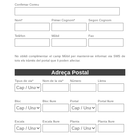
Confirmar Correu
Nom*
Primer Cognom*
Segon Cognom
Telèfon
Mòbil
Fax
No oblidi complimentar el camp Mòbil per mantenir-se informat via SMS de
tots els tràmits del portal que li poden afectar.
Adreça Postal
Tipus de via*
Nom de la via*
Número
Lletra
Bloc
Bloc lliure
Portal
Portal lliure
Escala
Escala lliure
Planta
Planta lliure