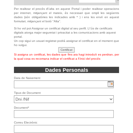
Per realitzar el procés d\'alta en aquest Portal i poder realitzar operacions
per internet, mitjançant el mateix, és necessari que ompli les següents
dades (són obligatòries les indicades amb * ) i ens les enviï en aquest
formulari, mitjançant el botó "Alta".
Si ho vol pot Assignar un certificat digital al seu perfil. L\'ús de certificats
digitals atorga major seguretat i privacitat a les comunicacions amb aquest
portal.
Un cop sigui un usuari registrat podrà assignar el certificat en el moment que
ho vulgui.
Si assigna un certificat, les dades que fins ara hagi introduït es perdran, per
la qual cosa es recomana indicar el certificat a l\'inici del procés
Dades Personals
Data de Naixement
Tipus de Document
Document*
Correu Electrònic